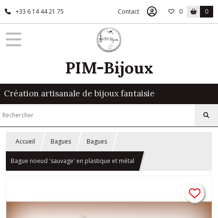
+33 6 14 44 21 75
Contact
0
0
PIM-Bijoux
Création artisanale de bijoux fantaisie
Accueil
Bagues
Bagues
Bague noeud 'sauvage' en plastique et métal